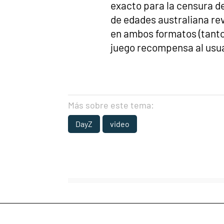
exacto para la censura del
de edades australiana re
en ambos formatos (tanto
juego recompensa al usuar
Más sobre este tema:
DayZ
video