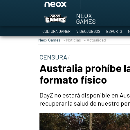
NEOX
Among Us y Porno
GAMES
Hyrule Warriors: L
CULTURA GAMER
VIDEOJUEGOS
ESPORTS
N
TGA Tercera gala
Neox Games
» Noticias
» Actualidad
Super Mario cafeter
Cyberpunk 2077
CENSURA
Hyrule Warriors
Australia prohíbe 
Asia peculiar tradi
formato físico
DayZ no estará disponible en Aust
recuperar la salud de nuestro pe