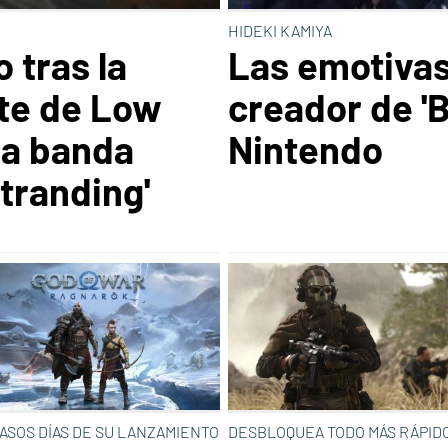
HIDEKI KAMIYA
 tras la
Las emotivas
te de Low
creador de 'B
la banda
Nintendo
tranding'
ASOS DÍAS DE SU LANZAMIENTO
DESBLOQUEA TODO MÁS RÁPID