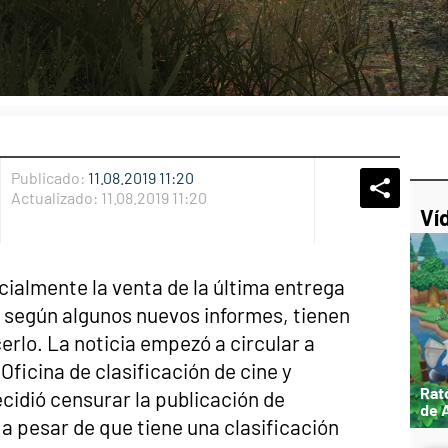
Publicado:
11.08.2019 11:20
Whatsap
Compart
Fac
Actualizado:
11.08.2019 11:20
Ví
icialmente la venta de la última entrega
, según algunos nuevos informes, tienen
rlo. La noticia empezó a circular a
Oficina de clasificación de cine y
Rat
ecidió censurar la publicación de
de 
Z
a pesar de que tiene una clasificación