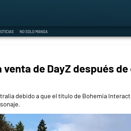
a Era del Cataclismo
OTICIAS
NO SOLO MANGA
ía oficial
la venta de DayZ después de 
ción
ralia debido a que el título de Bohemia Interact
rsonaje.