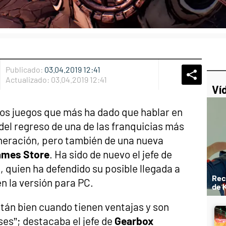
Publicado:
03.04.2019 12:41
Whatsap
Compart
Fac
Actualizado:
03.04.2019 12:41
Ví
los juegos que más ha dado que hablar en
 del regreso de una de las franquicias más
neración, pero también de una nueva
ames Store
. Ha sido de nuevo el jefe de
 quien ha defendido su posible llegada a
Rec
en la versión para PC.
de K
stán bien cuando tienen ventajas y son
es”; destacaba el jefe de
Gearbox