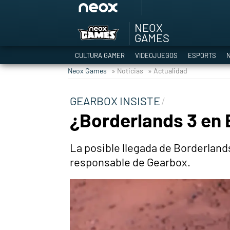
NEOX
Among Us y Porno
GAMES
Hyrule Warriors: L
CULTURA GAMER
VIDEOJUEGOS
ESPORTS
N
TGA Tercera gala
Neox Games
» Noticias
» Actualidad
Super Mario cafeter
Cyberpunk 2077
GEARBOX INSISTE
Hyrule Warriors
¿Borderlands 3 en 
Asia peculiar tradi
La posible llegada de Borderland
responsable de Gearbox.