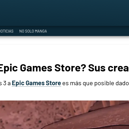
a Era del Cataclismo
OTICIAS
NO SOLO MANGA
ía oficial
Epic Games Store? Sus crea
ción
s 3 a
Epic Games Store
es más que posible dado