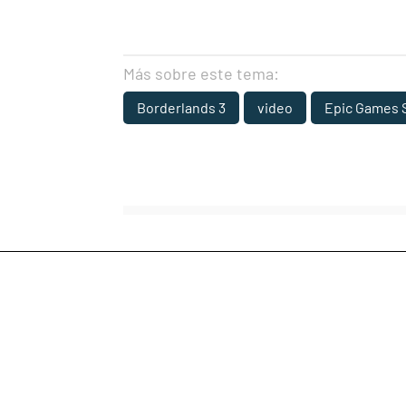
Más sobre este tema:
Borderlands 3
video
Epic Games 