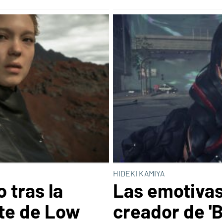
HIDEKI KAMIYA
 tras la
Las emotivas
te de Low
creador de 'B