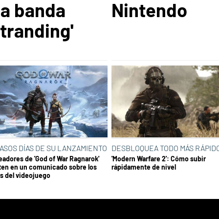
la banda
Nintendo
tranding'
ASOS DÍAS DE SU LANZAMIENTO
DESBLOQUEA TODO MÁS RÁPID
eadores de 'God of War Ragnarok'
'Modern Warfare 2': Cómo subir
ten en un comunicado sobre los
rápidamente de nivel
rs del videojuego