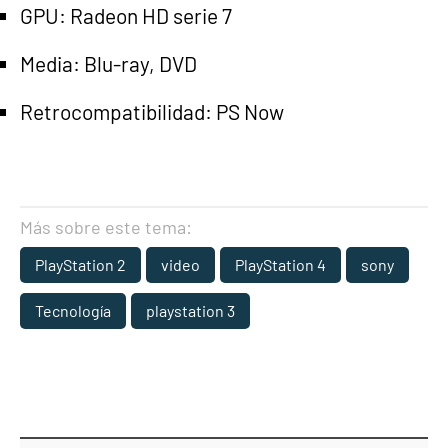
GPU: Radeon HD serie 7
Media: Blu-ray, DVD
Retrocompatibilidad: PS Now
Más sobre este tema:
PlayStation 2
video
PlayStation 4
sony
Tecnología
playstation 3