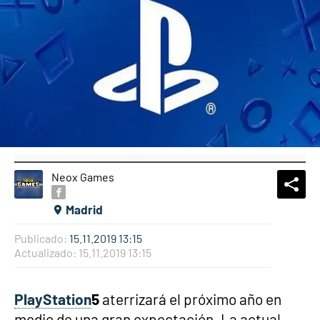
Neox Games
What
Comp
Madrid
Publicado:
15.11.2019 13:15
Actualizado:
15.11.2019 13:15
PlayStation
5
aterrizará el próximo año en
medio de una gran expectación. La actual