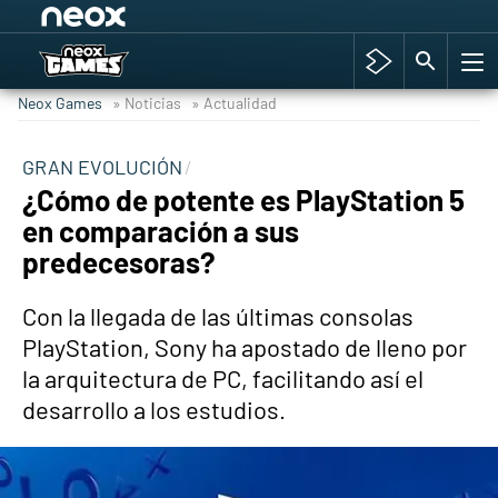
Among Us y Porno
Hyrule Warriors: La Era del Cataclismo
Neox Games
» Noticias
» Actualidad
TGA Tercera gala
Super Mario cafetería oficial
GRAN EVOLUCIÓN
¿Cómo de potente es PlayStation 5
Cyberpunk 2077
en comparación a sus
Hyrule Warriors
predecesoras?
Asia peculiar tradición
Con la llegada de las últimas consolas
PlayStation, Sony ha apostado de lleno por
la arquitectura de PC, facilitando así el
desarrollo a los estudios.