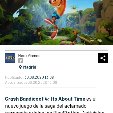
Neox Games
What
Comp
Madrid
Publicado:
30.06.2020 13:08
Actualizado:
30.06.2020 13:08
Crash Bandicoot 4: Its About Time
es el
nuevo juego de la saga del aclamado
personaje original de PlayStation. Activision