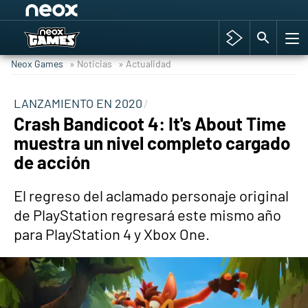
Among Us y Porno
Hyrule Warriors: La Era del Cataclismo
Neox Games
» Noticias
» Actualidad
TGA Tercera gala
Super Mario cafetería oficial
LANZAMIENTO EN 2020
Crash Bandicoot 4: It's About Time
Cyberpunk 2077
muestra un nivel completo cargado
Hyrule Warriors
de acción
Asia peculiar tradición
El regreso del aclamado personaje original
de PlayStation regresará este mismo año
para PlayStation 4 y Xbox One.