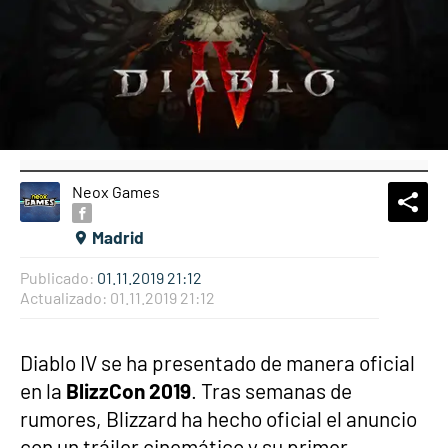
Neox Games
What
Comp
Madrid
Publicado:
01.11.2019 21:12
Actualizado:
01.11.2019 21:12
Diablo IV se ha presentado de manera oficial
en la
BlizzCon 2019
. Tras semanas de
rumores, Blizzard ha hecho oficial el anuncio
con un tráiler cinemático y su primer