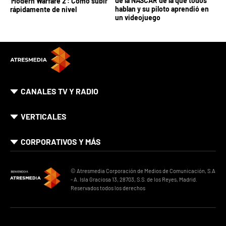
de la NASCAR de la que todos
'Modern Warfare 2': Cómo subir
hablan y su piloto aprendió en
rápidamente de nivel
un videojuego
CANALES TV Y RADIO
VERTICALES
CORPORATIVOS Y MÁS
© Atresmedia Corporación de Medios de Comunicación, S.A
- A. Isla Graciosa 13, 28703, S.S. de los Reyes, Madrid.
Reservados todos los derechos