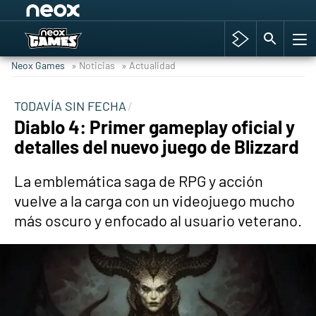
Among Us y Porno
Hyrule Warriors: La Era del Cataclismo
Neox Games
» Noticias
» Actualidad
TGA Tercera gala
Super Mario cafetería oficial
TODAVÍA SIN FECHA
Diablo 4: Primer gameplay oficial y
Cyberpunk 2077
detalles del nuevo juego de Blizzard
Hyrule Warriors
Asia peculiar tradición
La emblemática saga de RPG y acción
vuelve a la carga con un videojuego mucho
más oscuro y enfocado al usuario veterano.