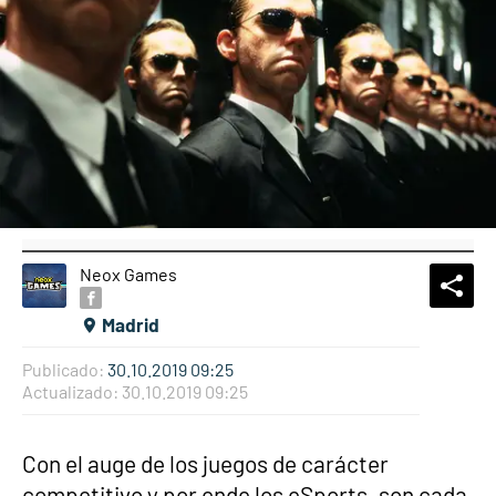
Neox Games
What
Comp
Madrid
Publicado:
30.10.2019 09:25
Actualizado:
30.10.2019 09:25
Con el auge de los juegos de carácter
competitivo y por ende los eSports, son cada