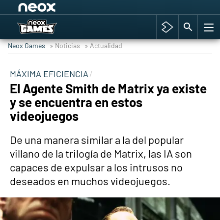
Among Us y Porno
Hyrule Warriors: La Era del Cataclismo
Neox Games
» Noticias
» Actualidad
TGA Tercera gala
Super Mario cafetería oficial
MÁXIMA EFICIENCIA
El Agente Smith de Matrix ya existe
Cyberpunk 2077
y se encuentra en estos
Hyrule Warriors
videojuegos
Asia peculiar tradición
De una manera similar a la del popular
villano de la trilogía de Matrix, las IA son
capaces de expulsar a los intrusos no
deseados en muchos videojuegos.