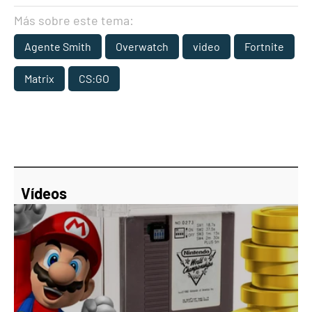
Más sobre este tema:
Agente Smith
Overwatch
video
Fortnite
Matrix
CS:GO
Vídeos