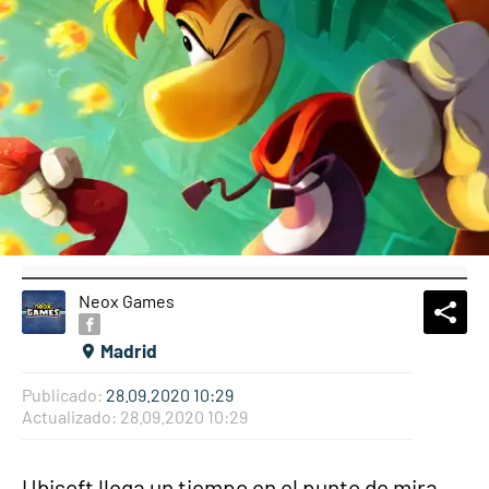
Neox Games
What
Comp
Madrid
Publicado:
28.09.2020 10:29
Actualizado:
28.09.2020 10:29
Ubisoft llega un tiempo en el punto de mira