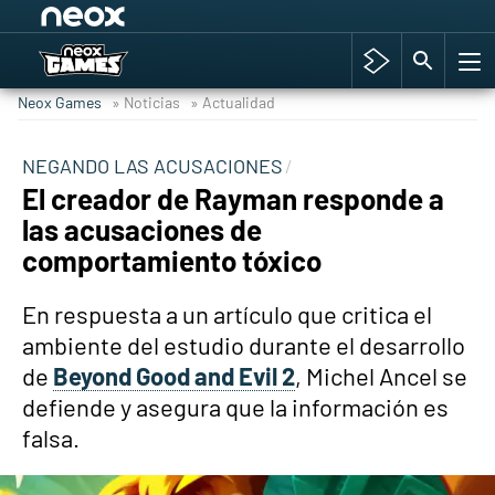
Among Us y Porno
Hyrule Warriors: La Era del Cataclismo
Neox Games
» Noticias
» Actualidad
TGA Tercera gala
Super Mario cafetería oficial
NEGANDO LAS ACUSACIONES
El creador de Rayman responde a
Cyberpunk 2077
las acusaciones de
Hyrule Warriors
comportamiento tóxico
Asia peculiar tradición
En respuesta a un artículo que critica el
ambiente del estudio durante el desarrollo
de
Beyond Good and Evil 2
, Michel Ancel se
defiende y asegura que la información es
falsa.