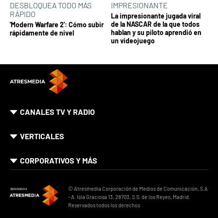
DESBLOQUEA TODO MÁS
IMPRESIONANTE
RÁPIDO
La impresionante jugada viral
de la NASCAR de la que todos
'Modern Warfare 2': Cómo subir
hablan y su piloto aprendió en
rápidamente de nivel
un videojuego
CANALES TV Y RADIO
VERTICALES
CORPORATIVOS Y MÁS
© Atresmedia Corporación de Medios de Comunicación, S.A
- A. Isla Graciosa 13, 28703, S.S. de los Reyes, Madrid.
Reservados todos los derechos