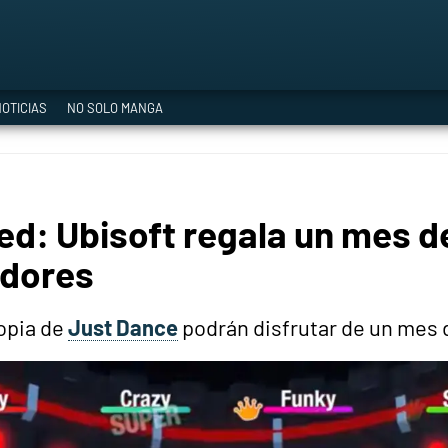
a Era del Cataclismo
OTICIAS
NO SOLO MANGA
ía oficial
ed: Ubisoft regala un mes d
ción
adores
opia de
Just Dance
podrán disfrutar de un mes 