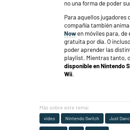
no una forma de poder s
Para aquellos jugadores q
compañía también anima 
Now
en móviles para, de 
gratuita por día. O inclus
poder aprender las disti
playlist. Mientras tanto
disponible en Nintendo S
Wii
.
Más sobre este tema:
video
Nintendo Switch
Just Dan