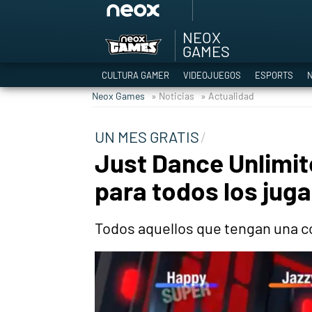
NEOX
Among Us y Porno
GAMES
Hyrule Warriors: L
CULTURA GAMER
VIDEOJUEGOS
ESPORTS
N
TGA Tercera gala
Neox Games
» Noticias
» Actualidad
Super Mario cafeter
Cyberpunk 2077
UN MES GRATIS
Hyrule Warriors
Just Dance Unlimit
Asia peculiar tradi
para todos los jug
Todos aquellos que tengan una c