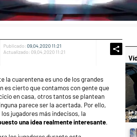
Publicado:
09.04.2020 11:21
Whatsap
Compart
Fac
Actualizado:
09.04.2020 11:21
Ví
e la cuarentena es uno de los grandes
en es cierto que contamos con gente que
icio en casa, otros tantos se plantean
nguna parece ser la acertada. Por ello,
La 
 los jugadores más indecisos, la
guar
puesto una idea realmente interesante
.
ra los jugadores durante esta