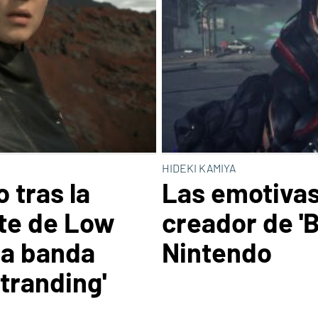
HIDEKI KAMIYA
 tras la
Las emotivas
te de Low
creador de 'B
la banda
Nintendo
tranding'