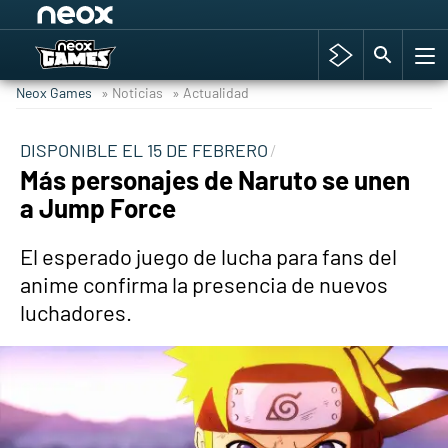
Among Us y Porno
Hyrule Warriors: La Era del Cataclismo
Neox Games
» Noticias
» Actualidad
TGA Tercera gala
Super Mario cafetería oficial
DISPONIBLE EL 15 DE FEBRERO
Más personajes de Naruto se unen
Cyberpunk 2077
a Jump Force
Hyrule Warriors
Asia peculiar tradición
El esperado juego de lucha para fans del
anime confirma la presencia de nuevos
luchadores.