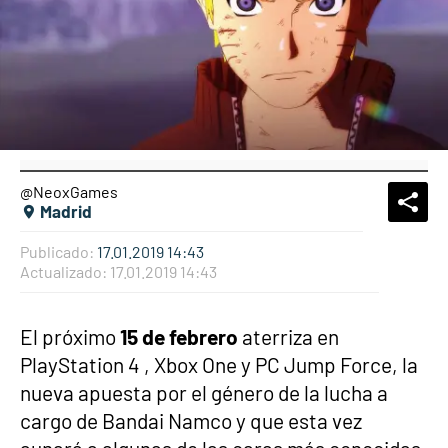
@NeoxGames
What
Comp
Madrid
Publicado:
17.01.2019 14:43
Actualizado:
17.01.2019 14:43
El próximo
15 de febrero
aterriza en
PlayStation 4 , Xbox One y PC Jump Force, la
nueva apuesta por el género de la lucha a
cargo de Bandai Namco y que esta vez