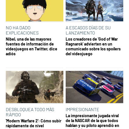
NO HA DADO
A ESCASOS DÍAS DE SU
EXPLICACIONES
LANZAMIENTO
Nibel, una de las mayores
Los creadores de 'God of War
fuentes de información de
Ragnarok' advierten en un
videojuegos en Twitter, dice
comunicado sobre los spoílers
adiós
del videojuego
DESBLOQUEA TODO MÁS
IMPRESIONANTE
RÁPIDO
La impresionante jugada viral
de la NASCAR de la que todos
'Modern Warfare 2': Cómo subir
hablan y su piloto aprendió en
rápidamente de nivel