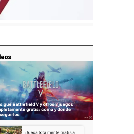
p
ir
ebook
Twitter
Linkedin
Flipboard
deos
igue Battlefield V y otros 7 juegos
pletamente gratis: cómo y dónde
seguirlos
Juega totalmente gratis a