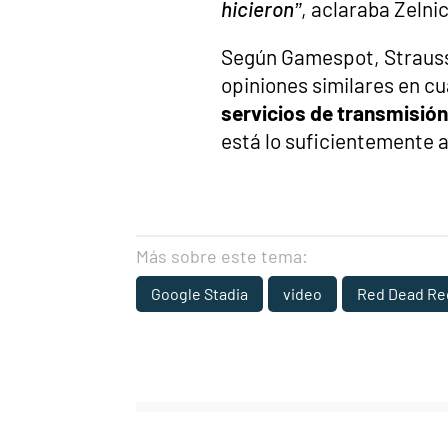
hicieron”
, aclaraba Zelni
Según Gamespot, Strauss
opiniones similares en cu
servicios de transmisión
está lo suficientemente a
Más sobre este tema:
Google Stadia
video
Red Dead Re