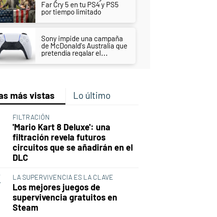
Far Cry 5 en tu PS4 y PS5
por tiempo limitado
Sony impide una campaña
de McDonald's Australia que
pretendía regalar el
DualSense más horrible
hasta la fecha
as más vistas
Lo último
FILTRACIÓN
'Mario Kart 8 Deluxe': una
filtración revela futuros
circuitos que se añadirán en el
DLC
LA SUPERVIVENCIA ES LA CLAVE
Los mejores juegos de
supervivencia gratuitos en
Steam