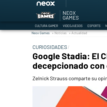
NEOX
Among Us y Porno
GAMES
Hyrule Warriors: L
CULTURA GAMER
VIDEOJUEGOS
ESPORTS
N
TGA Tercera gala
Neox Games
» Noticias
» Actualidad
Super Mario cafeter
Cyberpunk 2077
CURIOSIDADES
Hyrule Warriors
Google Stadia: El
Asia peculiar tradi
decepcionado con 
Zelnick Strauss comparte su opi