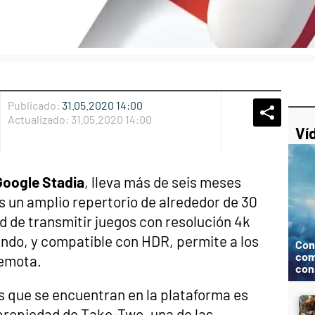
Publicado:
31.05.2020 14:00
Whatsap
Compart
Fac
Actualizado:
31.05.2020 14:00
Ví
Google Stadia
, lleva más de seis meses
s un amplio repertorio de alrededor de 30
d de transmitir juegos con resolución 4k
ndo, y compatible con HDR, permite a los
Cons
com
remota.
con
s que se encuentran en la plataforma es
 propiedad de Take-Two, una de las