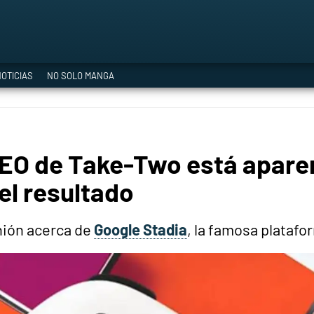
a Era del Cataclismo
OTICIAS
NO SOLO MANGA
ía oficial
 CEO de Take-Two está apar
ción
el resultado
nión acerca de
Google Stadia
, la famosa platafo