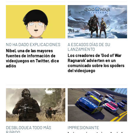
NO HA DADO EXPLICACIONES
A ESCASOS DÍAS DE SU
LANZAMIENTO
Nibel, una de las mayores
Los creadores de 'God of War
fuentes de información de
Ragnarok' advierten en un
videojuegos en Twitter, dice
comunicado sobre los spoílers
adiós
del videojuego
DESBLOQUEA TODO MÁS
IMPRESIONANTE
RÁPIDO