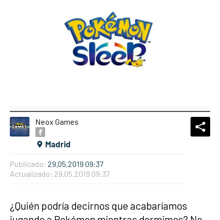
Neox Games
What
Comp
Madrid
Publicado:
29.05.2019 09:37
Actualizado:
29.05.2019 09:37
¿Quién podría decirnos que acabaríamos
jugando a Pokémon mientras dormimos? No