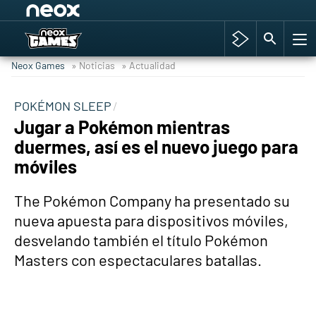
Among Us y Porno
Hyrule Warriors: La Era del Cataclismo
Neox Games
» Noticias
» Actualidad
TGA Tercera gala
Super Mario cafetería oficial
POKÉMON SLEEP
Jugar a Pokémon mientras
Cyberpunk 2077
duermes, así es el nuevo juego para
Hyrule Warriors
móviles
Asia peculiar tradición
The Pokémon Company ha presentado su
nueva apuesta para dispositivos móviles,
desvelando también el título Pokémon
Masters con espectaculares batallas.