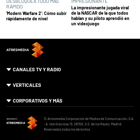
DESBLOQUEA TODO MÁS
IMPRESIONANTE
RÁPIDO
La impresionante jugada viral
de la NASCAR de la que todos
'Modern Warfare 2': Cómo subir
hablan y su piloto aprendió en
rápidamente de nivel
un videojuego
CANALES TV Y RADIO
VERTICALES
CORPORATIVOS Y MÁS
© Atresmedia Corporación de Medios de Comunicación, S.A
- A. Isla Graciosa 13, 28703, S.S. de los Reyes, Madrid.
Reservados todos los derechos