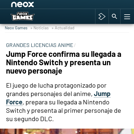
Among Us y Porno
Hyrule Warriors: La Era del Cataclismo
Neox Games
» Noticias
» Actualidad
TGA Tercera gala
Super Mario cafetería oficial
GRANDES LICENCIAS ANIME
Jump Force confirma su llegada a
Cyberpunk 2077
Nintendo Switch y presenta un
Hyrule Warriors
nuevo personaje
Asia peculiar tradición
El juego de lucha protagonizado por
grandes personajes del anime,
Jump
Force
, prepara su llegada a Nintendo
Switch y presenta al primer personaje de
su segundo DLC.