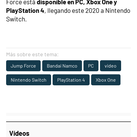
Force está
disponible en PC, Xbox One y
PlayStation 4
, llegando este 2020 a Nintendo
Switch.
Más sobre este tema:
Jump Force
Bandai Namco
PC
video
Nintendo Switch
PlayStation 4
Xbox One
Vídeos