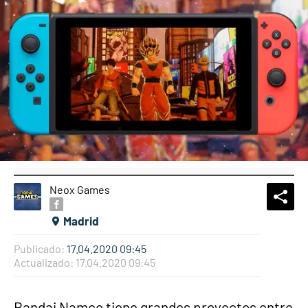
Neox Games
What
Comp
Madrid
Publicado:
17.04.2020 09:45
Actualizado:
17.04.2020 09:45
Bandai Namco tiene grandes proyectos entre