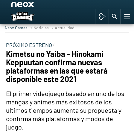
Among Us y Porno
Hyrule Warriors: La Era del Cataclismo
Neox Games
» Noticias
» Actualidad
TGA Tercera gala
Super Mario cafetería oficial
PRÓXIMO ESTRENO
Kimetsu no Yaiba - Hinokami
Cyberpunk 2077
Keppuutan confirma nuevas
Hyrule Warriors
plataformas en las que estará
Asia peculiar tradición
disponible este 2021
El primer videojuego basado en uno de los
mangas y animes más exitosos de los
últimos tiempos aumenta su propuesta y
confirma más plataformas y modos de
juego.