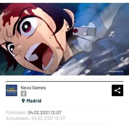
Neox Games
What
Comp
Madrid
Publicado:
04.02.2021 12:07
Actualizado:
04.02.2021 12:07