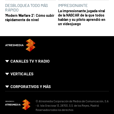
DESBLOQUEA TODO MÁS
IMPRESIONANTE
RÁPIDO
La impresionante jugada viral
de la NASCAR de la que todos
'Modern Warfare 2': Cómo subir
hablan y su piloto aprendió en
rápidamente de nivel
un videojuego
CANALES TV Y RADIO
VERTICALES
CORPORATIVOS Y MÁS
© Atresmedia Corporación de Medios de Comunicación, S.A
- A. Isla Graciosa 13, 28703, S.S. de los Reyes, Madrid.
Reservados todos los derechos