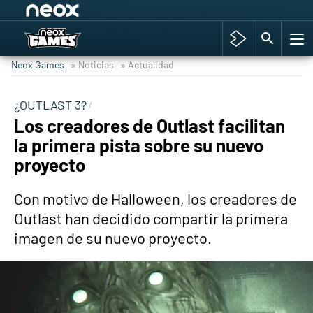
Among Us y Porno
Hyrule Warriors: La Era del Cataclismo
Neox Games
» Noticias
» Actualidad
TGA Tercera gala
Super Mario cafetería oficial
¿OUTLAST 3?
Los creadores de Outlast facilitan
Cyberpunk 2077
la primera pista sobre su nuevo
Hyrule Warriors
proyecto
Asia peculiar tradición
Con motivo de Halloween, los creadores de
Outlast han decidido compartir la primera
imagen de su nuevo proyecto.