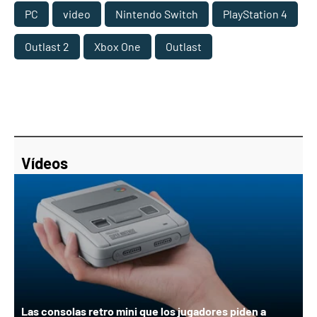
PC
video
Nintendo Switch
PlayStation 4
Outlast 2
Xbox One
Outlast
Vídeos
Las consolas retro mini que los jugadores piden a