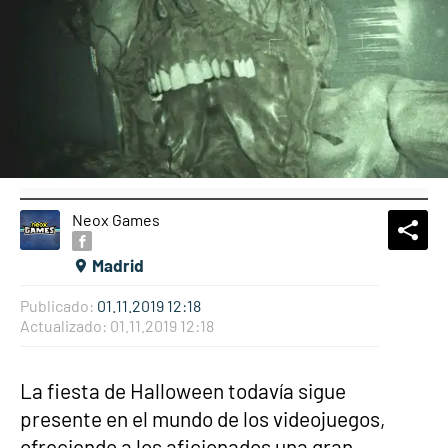
Neox Games
What
Comp
Madrid
Publicado:
01.11.2019 12:18
Actualizado:
01.11.2019 12:18
La fiesta de Halloween todavía sigue
presente en el mundo de los videojuegos,
ofreciendo a los aficionados una gran