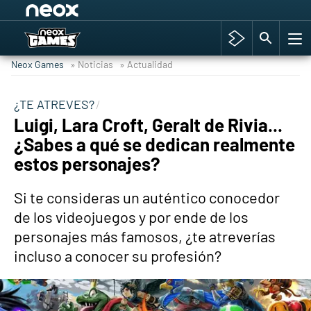
Among Us y Porno
Hyrule Warriors: La Era del Cataclismo
Neox Games
» Noticias
» Actualidad
TGA Tercera gala
Super Mario cafetería oficial
¿TE ATREVES?
Luigi, Lara Croft, Geralt de Rivia...
Cyberpunk 2077
¿Sabes a qué se dedican realmente
Hyrule Warriors
estos personajes?
Asia peculiar tradición
Si te consideras un auténtico conocedor
de los videojuegos y por ende de los
personajes más famosos, ¿te atreverías
incluso a conocer su profesión?