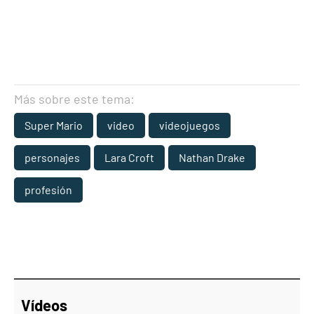
Más sobre este tema:
Super Mario
video
videojuegos
personajes
Lara Croft
Nathan Drake
profesión
Vídeos