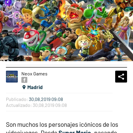
Neox Games
What
Comp
Madrid
Publicado:
30.08.2019 09:08
Actualizado:
30.08.2019 09:08
Son muchos los personajes icónicos de los
videojuegos. Desde
Super Mario
,
pasando