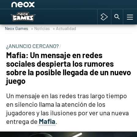
Among Us y Porno
Hyrule Warriors: La Era del Cataclismo
Neox Games
» Noticias
» Actualidad
TGA Tercera gala
Super Mario cafetería oficial
¿ANUNCIO CERCANO?
Mafia: Un mensaje en redes
Cyberpunk 2077
sociales despierta los rumores
Hyrule Warriors
sobre la posible llegada de un nuevo
Asia peculiar tradición
juego
Un mensaje en las redes tras largo tiempo
en silencio llama la atención de los
jugadores y las ilusiones por ver una nueva
entrega de
Mafia
.