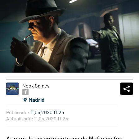
Neox Games
What
Comp
Madrid
Publicado:
11.05.2020 11:25
Actualizado:
11.05.2020 11:25
Aunque la tercera entrega de Mafia no fue