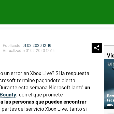
Publicado:
01.02.2020 12:16
Whatsap
Compart
Fac
Actualizado:
01.02.2020 12:16
Ví
 un error en Xbox Live? Si la respuesta
icrosoft termine pagándote cierta
. Durante esta semana Microsoft lanzó
un
 Bounty
, con el que promete
Bat
téc
a las personas que pueden encontrar
ano
 partes del servicio Xbox Live, tanto si