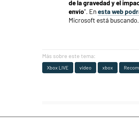
de la gravedad y el impac
envío
". En
esta web podrá
Microsoft está buscando.
Más sobre este tema:
Xbox LIVE
video
xbox
Recom