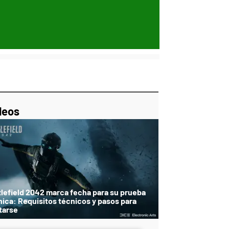
p
ir
ebook
Twitter
Linkedin
Flipboard
deos
tlefield 2042 marca fecha para su prueba
nica: Requisitos técnicos y pasos para
tarse