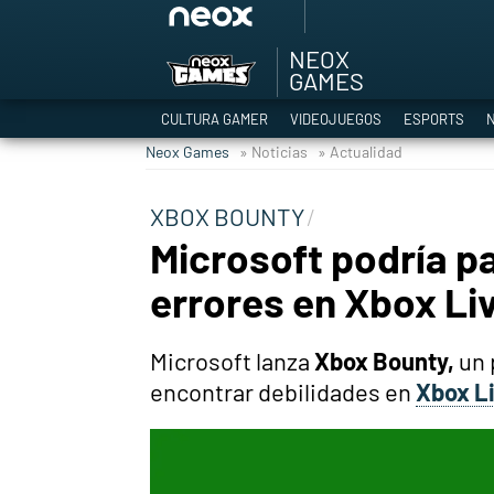
NEOX
Among Us y Porno
GAMES
Hyrule Warriors: L
CULTURA GAMER
VIDEOJUEGOS
ESPORTS
N
TGA Tercera gala
Neox Games
» Noticias
» Actualidad
Super Mario cafeter
Cyberpunk 2077
XBOX BOUNTY
Hyrule Warriors
Microsoft podría p
Asia peculiar tradi
errores en Xbox Li
Microsoft lanza
Xbox Bounty,
un 
encontrar debilidades en
Xbox L