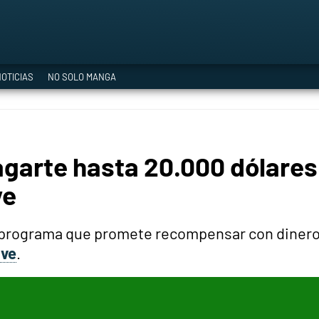
a Era del Cataclismo
OTICIAS
NO SOLO MANGA
ía oficial
agarte hasta 20.000 dólares
ción
ve
programa que promete recompensar con dinero 
ive
.