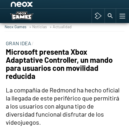
Among Us y Porno
Hyrule Warriors: La Era del Cataclismo
Neox Games
» Noticias
» Actualidad
TGA Tercera gala
Super Mario cafetería oficial
GRAN IDEA
Microsoft presenta Xbox
Cyberpunk 2077
Adaptative Controller, un mando
Hyrule Warriors
para usuarios con movilidad
Asia peculiar tradición
reducida
La compañía de Redmond ha hecho oficial
la llegada de este periférico que permitirá
a los usuarios con alguna tipo de
diversidad funcional disfrutar de los
videojuegos.