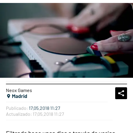
Neox Games
What
Comp
Madrid
Publicado:
17.05.2018 11:27
Actualizado:
17.05.2018 11:27