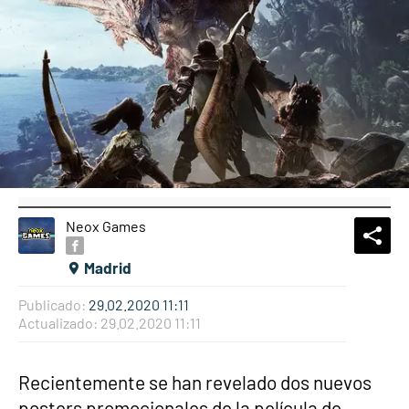
Neox Games
What
Comp
Madrid
Publicado:
29.02.2020 11:11
Actualizado:
29.02.2020 11:11
Recientemente se han revelado dos nuevos
posters promocionales de la película de