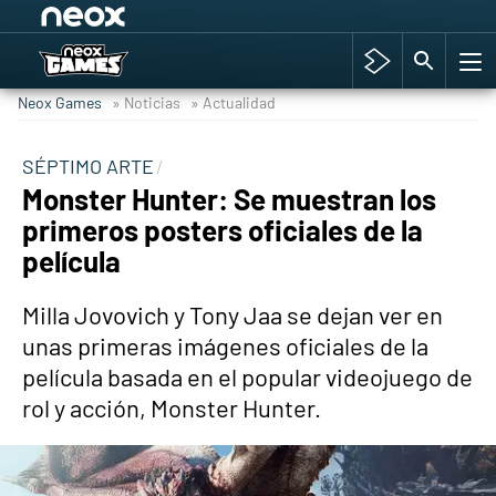
Among Us y Porno
Hyrule Warriors: La Era del Cataclismo
Neox Games
» Noticias
» Actualidad
TGA Tercera gala
Super Mario cafetería oficial
SÉPTIMO ARTE
Monster Hunter: Se muestran los
Cyberpunk 2077
primeros posters oficiales de la
Hyrule Warriors
película
Asia peculiar tradición
Milla Jovovich y Tony Jaa se dejan ver en
unas primeras imágenes oficiales de la
película basada en el popular videojuego de
rol y acción, Monster Hunter.