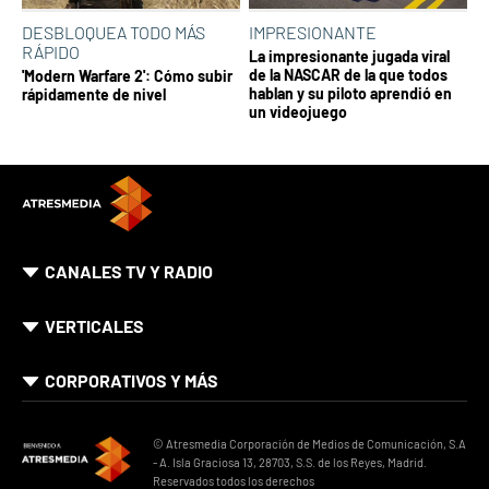
DESBLOQUEA TODO MÁS
IMPRESIONANTE
RÁPIDO
La impresionante jugada viral
de la NASCAR de la que todos
'Modern Warfare 2': Cómo subir
hablan y su piloto aprendió en
rápidamente de nivel
un videojuego
CANALES TV Y RADIO
VERTICALES
CORPORATIVOS Y MÁS
© Atresmedia Corporación de Medios de Comunicación, S.A
- A. Isla Graciosa 13, 28703, S.S. de los Reyes, Madrid.
Reservados todos los derechos