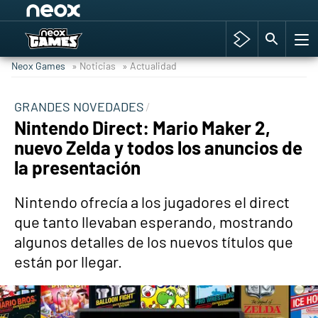
Among Us y Porno
Hyrule Warriors: La Era del Cataclismo
Neox Games
» Noticias
» Actualidad
TGA Tercera gala
Super Mario cafetería oficial
GRANDES NOVEDADES
Nintendo Direct: Mario Maker 2,
Cyberpunk 2077
nuevo Zelda y todos los anuncios de
Hyrule Warriors
la presentación
Asia peculiar tradición
Nintendo ofrecía a los jugadores el direct
que tanto llevaban esperando, mostrando
algunos detalles de los nuevos títulos que
están por llegar.