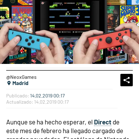
@NeoxGames
What
Comp
Madrid
Publicado:
14.02.2019 00:17
Actualizado:
14.02.2019 00:17
Aunque se ha hecho esperar, el
Direct
de
este mes de febrero ha llegado cargado de