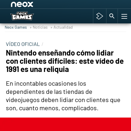
Among Us y Porno
Hyrule Warriors: La Era del Cataclismo
Neox Games
» Noticias
» Actualidad
TGA Tercera gala
Super Mario cafetería oficial
VÍDEO OFICIAL
Nintendo enseñando cómo lidiar
Cyberpunk 2077
con clientes difíciles: este vídeo de
Hyrule Warriors
1991 es una reliquia
Asia peculiar tradición
En incontables ocasiones los
dependientes de las tiendas de
videojuegos deben lidiar con clientes que
son, cuanto menos, complicados.