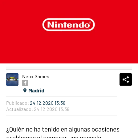
Neox Games
What
Comp
Madrid
Publicado:
24.12.2020 13:38
Actualizado:
24.12.2020 13:38
¿Quién no ha tenido en algunas ocasiones
problemas al comprar una consola,