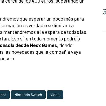
ría cerca de los 400 euros, superando un
tendremos que esperar un poco más para
formación es verdad o se limitará a
s mantendremos a la espera de todas las
tan. Eso sí, en todo momento podréis
 consola desde Neox Games
, donde
as las novedades que la compañía vaya
consola.
umor
Nintendo Switch
video