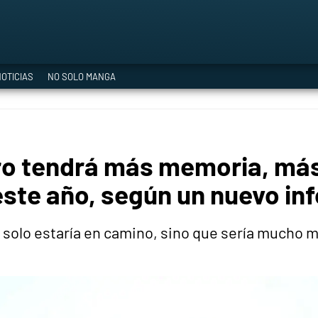
a Era del Cataclismo
OTICIAS
NO SOLO MANGA
ía oficial
ro tendrá más memoria, más
ción
este año, según un nuevo in
solo estaría en camino, sino que sería mucho m