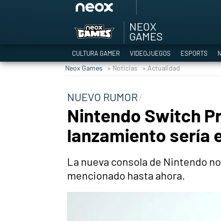
NEOX
Among Us y Porno
GAMES
Hyrule Warriors: L
CULTURA GAMER
VIDEOJUEGOS
ESPORTS
N
TGA Tercera gala
Neox Games
» Noticias
» Actualidad
Super Mario cafeter
Cyberpunk 2077
NUEVO RUMOR
Hyrule Warriors
Nintendo Switch P
Asia peculiar tradi
lanzamiento sería 
La nueva consola de Nintendo no 
mencionado hasta ahora.