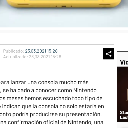
Publicado:
23.03.2021 15:28
Whatsap
Compart
Fac
Actualizado:
23.03.2021 15:28
Ví
para lanzar una consola mucho más
, se ha dado a conocer como Nintendo
e los meses hemos escuchado todo tipo de
indican que la consola no solo estaría en
Star
ronto podría producirse su presentación.
Las
na confirmación oficial de Nintendo, una