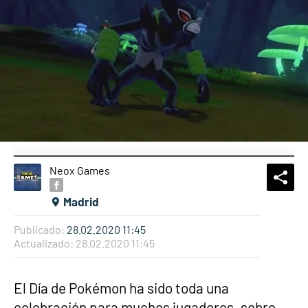
Neox Games
What
Comp
Madrid
Publicado:
28.02.2020 11:45
Actualizado:
28.02.2020 11:45
El Día de Pokémon ha sido toda una
celebración para muchos jugadores, sobre