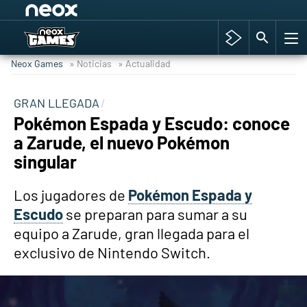
Among Us y Porno
Hyrule Warriors: La Era del Cataclismo
Neox Games
» Noticias
» Actualidad
TGA Tercera gala
Super Mario cafetería oficial
GRAN LLEGADA
Pokémon Espada y Escudo: conoce
Cyberpunk 2077
a Zarude, el nuevo Pokémon
Hyrule Warriors
singular
Asia peculiar tradición
Los jugadores de
Pokémon Espada y
Escudo
se preparan para sumar a su
equipo a Zarude, gran llegada para el
exclusivo de Nintendo Switch.