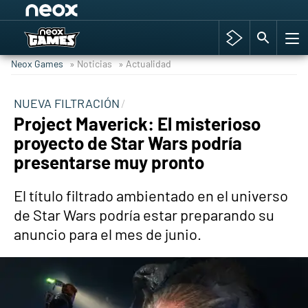
Among Us y Porno
Hyrule Warriors: La Era del Cataclismo
Neox Games
» Noticias
» Actualidad
TGA Tercera gala
Super Mario cafetería oficial
NUEVA FILTRACIÓN
Project Maverick: El misterioso
Cyberpunk 2077
proyecto de Star Wars podría
Hyrule Warriors
presentarse muy pronto
Asia peculiar tradición
El título filtrado ambientado en el universo
de Star Wars podría estar preparando su
anuncio para el mes de junio.