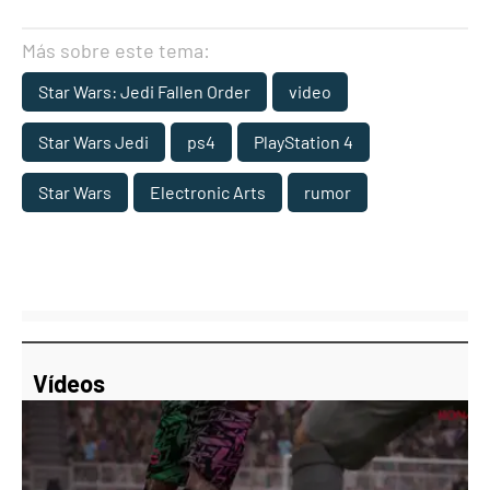
Más sobre este tema:
Star Wars: Jedi Fallen Order
video
Star Wars Jedi
ps4
PlayStation 4
Star Wars
Electronic Arts
rumor
Vídeos