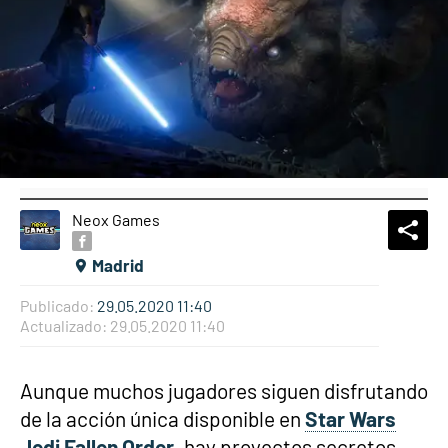
Neox Games
What
Comp
Madrid
Publicado:
29.05.2020 11:40
Actualizado:
29.05.2020 11:40
Aunque muchos jugadores siguen disfrutando
de la acción única disponible en
Star Wars
Jedi Fallen Order
, hay proyectos secretos