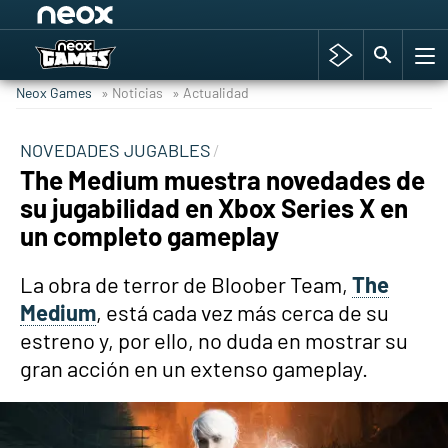
Among Us y Porno
Hyrule Warriors: La Era del Cataclismo
Neox Games
» Noticias
» Actualidad
TGA Tercera gala
Super Mario cafetería oficial
NOVEDADES JUGABLES
The Medium muestra novedades de
Cyberpunk 2077
su jugabilidad en Xbox Series X en
Hyrule Warriors
un completo gameplay
Asia peculiar tradición
La obra de terror de Bloober Team,
The
Medium
, está cada vez más cerca de su
estreno y, por ello, no duda en mostrar su
gran acción en un extenso gameplay.