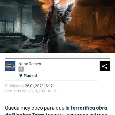
Neox Games
What
Comp
Madrid
Publicado:
26.01.2021 16:12
Actualizado:
26.01.2021 16:12
Queda muy poco para que
la terrorífica obra
de Bloober Team
tenga su esperado estreno