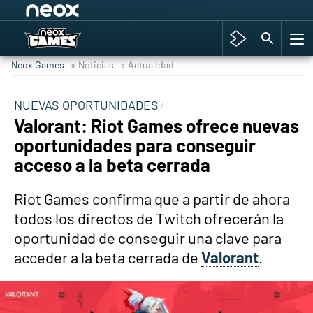
Among Us y Porno
Hyrule Warriors: La Era del Cataclismo
Neox Games
» Noticias
» Actualidad
TGA Tercera gala
Super Mario cafetería oficial
NUEVAS OPORTUNIDADES
Valorant: Riot Games ofrece nuevas
Cyberpunk 2077
oportunidades para conseguir
Hyrule Warriors
acceso a la beta cerrada
Asia peculiar tradición
Riot Games confirma que a partir de ahora
todos los directos de Twitch ofrecerán la
oportunidad de conseguir una clave para
acceder a la beta cerrada de
Valorant
.