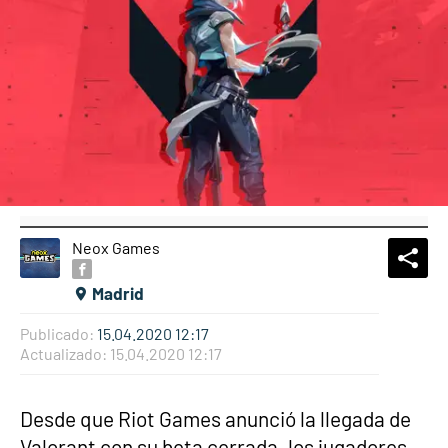
Neox Games
What
Comp
Madrid
Publicado:
15.04.2020 12:17
Actualizado:
15.04.2020 12:17
Desde que Riot Games anunció la llegada de
Valorant con su beta cerrada, los jugadores