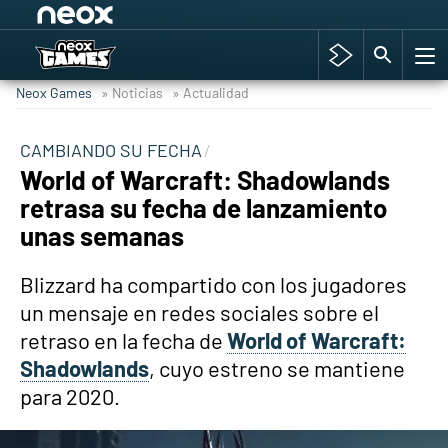
Among Us y Porno
Hyrule Warriors: La Era del Cataclismo
Neox Games
» Noticias
» Actualidad
TGA Tercera gala
Super Mario cafetería oficial
CAMBIANDO SU FECHA
World of Warcraft: Shadowlands
Cyberpunk 2077
retrasa su fecha de lanzamiento
Hyrule Warriors
unas semanas
Asia peculiar tradición
Blizzard ha compartido con los jugadores
un mensaje en redes sociales sobre el
retraso en la fecha de
World of Warcraft:
Shadowlands
, cuyo estreno se mantiene
para 2020.