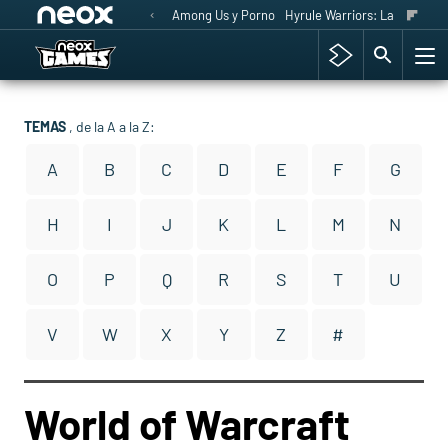
Among Us y Porno
Hyrule Warriors: La Era del 
TEMAS
, de la A a la Z:
A
B
C
D
E
F
G
H
I
J
K
L
M
N
O
P
Q
R
S
T
U
V
W
X
Y
Z
#
World of Warcraft