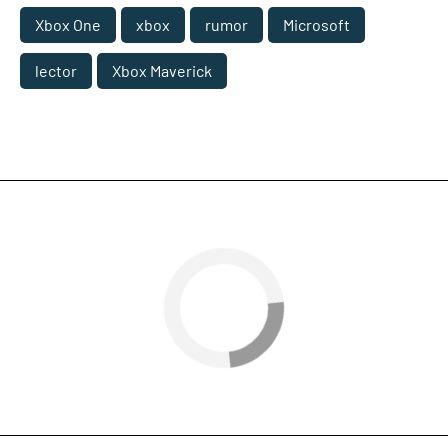
Xbox One
xbox
rumor
Microsoft
lector
Xbox Maverick