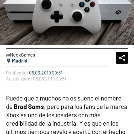
@NeoxGames
What
Comp
Madrid
Publicado:
06.03.2019 09:51
Actualizado:
06.03.2019 09:51
Puede que a muchos no os suene el nombre
de
Brad Sams
, pero para los fans de la marca
Xbox es uno de los insiders con más
credibilidad de la industria. Y es que en los
últimos tiempos reveló y acertó con el hecho