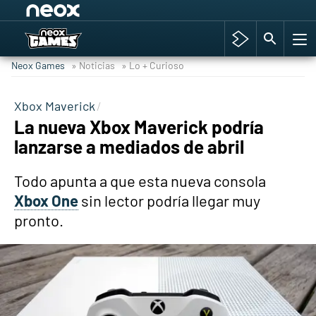
Among Us y Porno
Hyrule Warriors: La Era del Cataclismo
Neox Games
» Noticias
» Lo + Curioso
TGA Tercera gala
Super Mario cafetería oficial
Xbox Maverick
La nueva Xbox Maverick podría
Cyberpunk 2077
lanzarse a mediados de abril
Hyrule Warriors
Asia peculiar tradición
Todo apunta a que esta nueva consola
Xbox One
sin lector podría llegar muy
pronto.