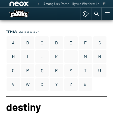
Among Us y Porno
Hyrule Warriors: La Era del 
TEMAS
, de la A a la Z:
A
B
C
D
E
F
G
H
I
J
K
L
M
N
O
P
Q
R
S
T
U
V
W
X
Y
Z
#
destiny