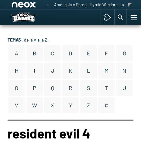
Among Us y Porno
Hyrule Warriors: La Era del 
TEMAS
, de la A a la Z:
A
B
C
D
E
F
G
H
I
J
K
L
M
N
O
P
Q
R
S
T
U
V
W
X
Y
Z
#
resident evil 4