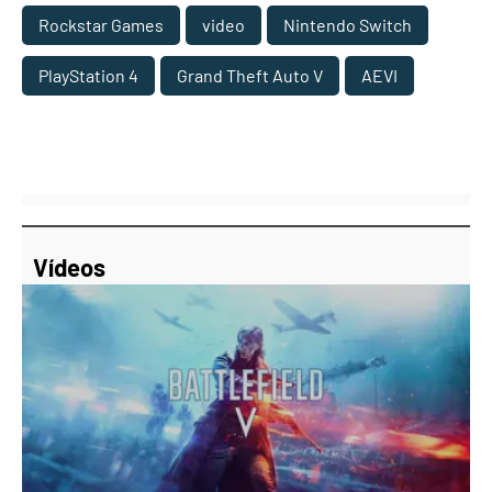
Rockstar Games
video
Nintendo Switch
PlayStation 4
Grand Theft Auto V
AEVI
Vídeos