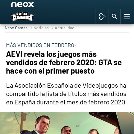
Among Us y Porno
Hyrule Warriors: La Era del Cataclismo
Neox Games
» Noticias
» Actualidad
TGA Tercera gala
Super Mario cafetería oficial
MÁS VENDIDOS EN FEBRERO
AEVI revela los juegos más
Cyberpunk 2077
vendidos de febrero 2020: GTA se
Hyrule Warriors
hace con el primer puesto
Asia peculiar tradición
La Asociación Española de Videojuegos ha
compartido la lista de títulos más vendidos
en España durante el mes de febrero 2020.