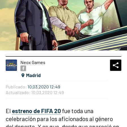
Neox Games
What
Comp
Madrid
Publicado:
10.03.2020 12:49
Actualizado:
10.03.2020 12:49
El
estreno de FIFA 20
fue toda una
celebración para los aficionados al género
del deporte. Y es que, desde que apareció en