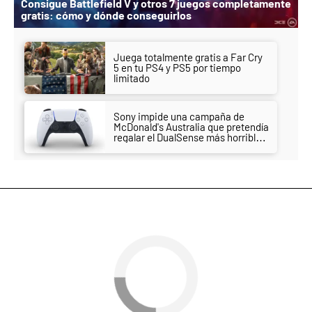
Consigue Battlefield V y otros 7 juegos completamente
gratis: cómo y dónde conseguirlos
Juega totalmente gratis a Far Cry
5 en tu PS4 y PS5 por tiempo
limitado
Sony impide una campaña de
McDonald's Australia que pretendía
regalar el DualSense más horrible
hasta la fecha