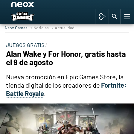
Among Us y Porno
Hyrule Warriors: La Era del Cataclismo
Neox Games
» Noticias
» Actualidad
TGA Tercera gala
Super Mario cafetería oficial
JUEGOS GRATIS
Alan Wake y For Honor, gratis hasta
Cyberpunk 2077
el 9 de agosto
Hyrule Warriors
Asia peculiar tradición
Nueva promoción en Epic Games Store, la
tienda digital de los creadores de
Fortnite:
Battle Royale
.