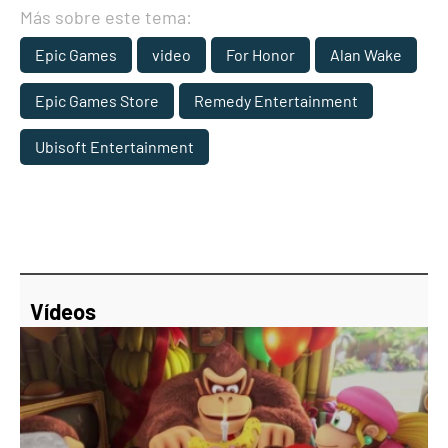
Más sobre este tema:
Epic Games
video
For Honor
Alan Wake
Epic Games Store
Remedy Entertainment
Ubisoft Entertainment
Vídeos