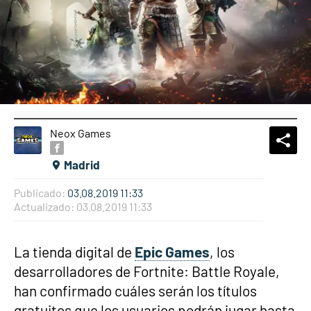
Neox Games
What
Comp
Madrid
Publicado:
03.08.2019 11:33
Actualizado:
03.08.2019 11:33
La tienda digital de
Epic Games
, los
desarrolladores de Fortnite: Battle Royale,
han confirmado cuáles serán los títulos
gratuitos que los usuarios podrán jugar hasta