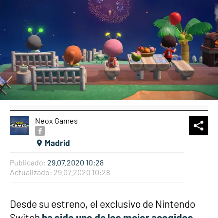
Neox Games
What
Comp
Madrid
Publicado:
29.07.2020 10:28
Actualizado:
29.07.2020 10:28
Desde su estreno, el exclusivo de Nintendo
Switch
ha sido uno de los mejor acogidos
,