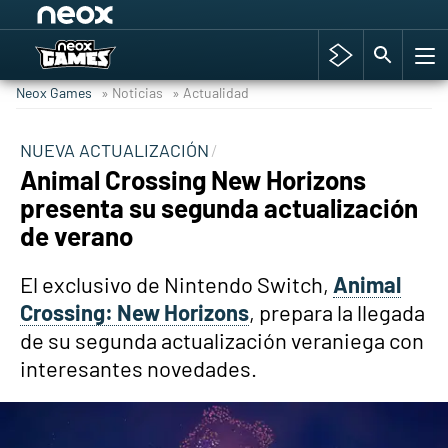
Among Us y Porno
Hyrule Warriors: La Era del Cataclismo
Neox Games
» Noticias
» Actualidad
TGA Tercera gala
Super Mario cafetería oficial
NUEVA ACTUALIZACIÓN
Animal Crossing New Horizons
Cyberpunk 2077
presenta su segunda actualización
Hyrule Warriors
de verano
Asia peculiar tradición
El exclusivo de Nintendo Switch,
Animal
Crossing: New Horizons
, prepara la llegada
de su segunda actualización veraniega con
interesantes novedades.