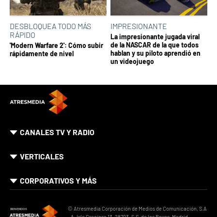
DESBLOQUEA TODO MÁS
IMPRESIONANTE
RÁPIDO
La impresionante jugada viral
de la NASCAR de la que todos
'Modern Warfare 2': Cómo subir
hablan y su piloto aprendió en
rápidamente de nivel
un videojuego
CANALES TV Y RADIO
VERTICALES
CORPORATIVOS Y MÁS
© Atresmedia Corporación de Medios de Comunicación, S.A
- A. Isla Graciosa 13, 28703, S.S. de los Reyes, Madrid.