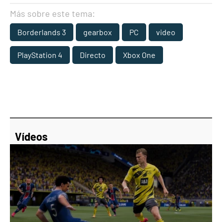
Más sobre este tema:
Borderlands 3
gearbox
PC
video
PlayStation 4
Directo
Xbox One
Vídeos