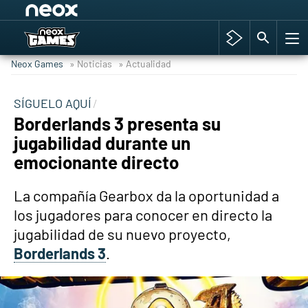
Among Us y Porno
Hyrule Warriors: La Era del Cataclismo
Neox Games
» Noticias
» Actualidad
TGA Tercera gala
Super Mario cafetería oficial
SÍGUELO AQUÍ
Borderlands 3 presenta su
Cyberpunk 2077
jugabilidad durante un
Hyrule Warriors
emocionante directo
Asia peculiar tradición
La compañía Gearbox da la oportunidad a
los jugadores para conocer en directo la
jugabilidad de su nuevo proyecto,
Borderlands 3
.