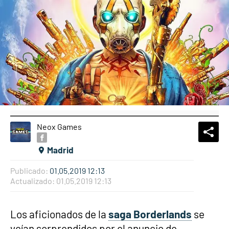
Neox Games
What
Comp
Madrid
Publicado:
01.05.2019 12:13
Actualizado:
01.05.2019 12:13
Los aficionados de la
saga Borderlands
se
veían sorprendidos por el anuncio de