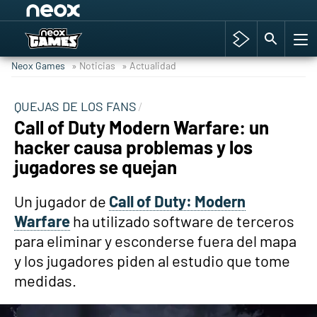
Among Us y Porno
Hyrule Warriors: La Era del Cataclismo
Neox Games
» Noticias
» Actualidad
TGA Tercera gala
Super Mario cafetería oficial
QUEJAS DE LOS FANS
Call of Duty Modern Warfare: un
Cyberpunk 2077
hacker causa problemas y los
Hyrule Warriors
jugadores se quejan
Asia peculiar tradición
Un jugador de
Call of Duty: Modern
Warfare
ha utilizado software de terceros
para eliminar y esconderse fuera del mapa
y los jugadores piden al estudio que tome
medidas.