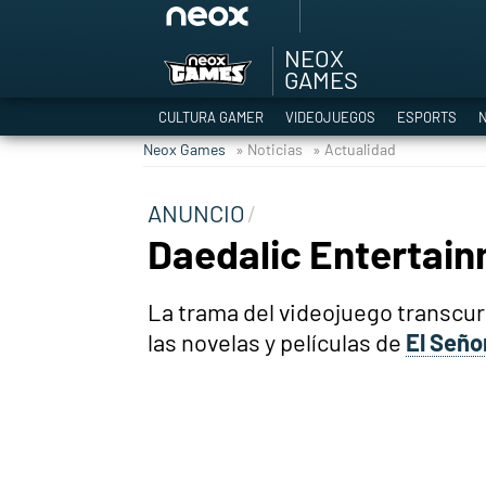
NEOX
Among Us y Porno
GAMES
Hyrule Warriors: L
CULTURA GAMER
VIDEOJUEGOS
ESPORTS
N
TGA Tercera gala
Neox Games
» Noticias
» Actualidad
Super Mario cafeter
Cyberpunk 2077
ANUNCIO
Hyrule Warriors
Daedalic Entertain
Asia peculiar tradi
La trama del videojuego transcur
las novelas y películas de
El Señor