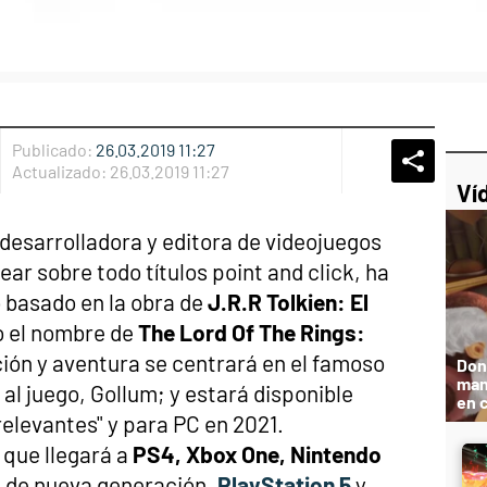
Publicado:
26.03.2019 11:27
Whatsap
Compart
Fac
Actualizado:
26.03.2019 11:27
Ví
 desarrolladora y editora de videojuegos
ar sobre todo títulos point and click, ha
o basado en la obra de
J.R.R Tolkien: El
o el nombre de
The Lord Of The Rings:
ción y aventura se centrará en el famoso
Don
man
l juego, Gollum; y estará disponible
en 
relevantes" y para PC en 2021.
 que llegará a
PS4, Xbox One, Nintendo
s de nueva generación,
PlayStation 5
y