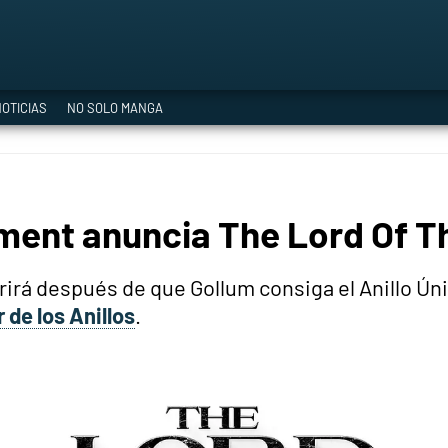
a Era del Cataclismo
OTICIAS
NO SOLO MANGA
ía oficial
ment anuncia The Lord Of T
ción
rirá después de que Gollum consiga el Anillo Úni
 de los Anillos
.