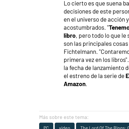
Lo cierto es que suena b
decisiones de este perso
en el universo de acción 
acostumbrados. "
Tenemos
libro
, pero todo lo que le
son las principales cosas
Fichtelmann. "Contaremos
primera vez en los libro
la fecha de lanzamiento d
el estreno de la serie de
E
Amazon
.
Más sobre este tema:
PC
video
The Lord Of The Rings: 