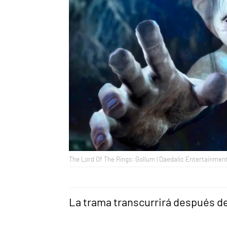
The Lord Of The Rings: Gollum | Daedalic Entertainmen
La trama transcurrirá después de