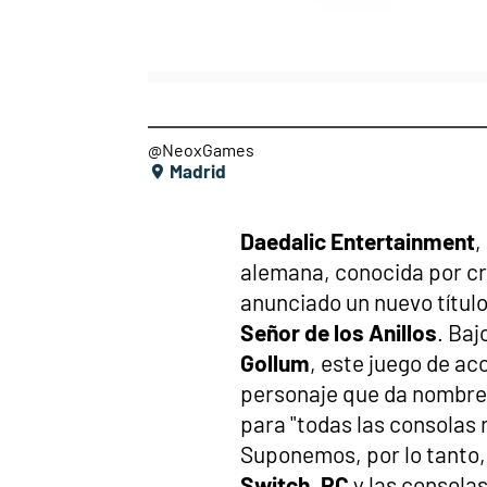
@NeoxGames
Madrid
Daedalic Entertainment
,
alemana, conocida por cre
anunciado un nuevo títul
Señor de los Anillos
. Baj
Gollum
, este juego de ac
personaje que da nombre a
para "todas las consolas 
Suponemos, por lo tanto,
Switch, PC
y las consola