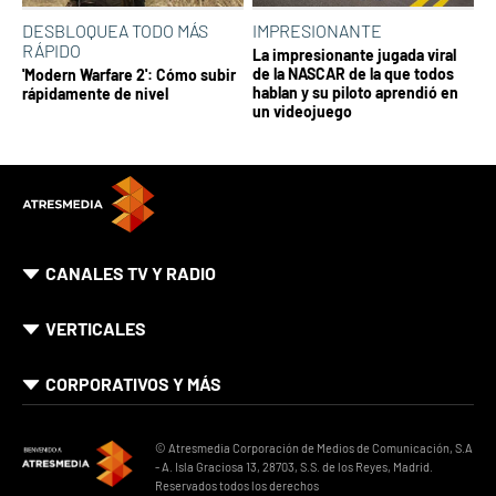
DESBLOQUEA TODO MÁS
IMPRESIONANTE
RÁPIDO
La impresionante jugada viral
de la NASCAR de la que todos
'Modern Warfare 2': Cómo subir
hablan y su piloto aprendió en
rápidamente de nivel
un videojuego
CANALES TV Y RADIO
VERTICALES
CORPORATIVOS Y MÁS
© Atresmedia Corporación de Medios de Comunicación, S.A
- A. Isla Graciosa 13, 28703, S.S. de los Reyes, Madrid.
Reservados todos los derechos