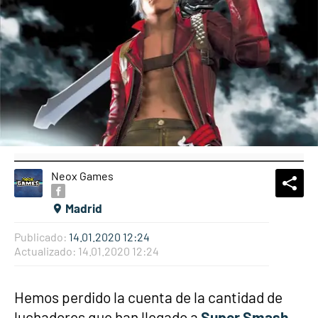
Neox Games
What
Comp
Madrid
Publicado:
14.01.2020 12:24
Actualizado:
14.01.2020 12:24
Hemos perdido la cuenta de la cantidad de
luchadores que han llegado a
Super Smash