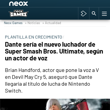
Among Us y Porno
Hyrule Warriors: La Era del Cataclismo
Neox Games
» Noticias
» Actualidad
TGA Tercera gala
Super Mario cafetería oficial
PLANTILLA EN CRECIMIENTO
Dante sería el nuevo luchador de
Cyberpunk 2077
Super Smash Bros. Ultimate, según
Hyrule Warriors
un actor de voz
Asia peculiar tradición
Brian Handford, actor que pone la voz a V
en Devil May Cry 5, aseguró que Dante
llegaría al título de lucha de Nintendo
Switch.