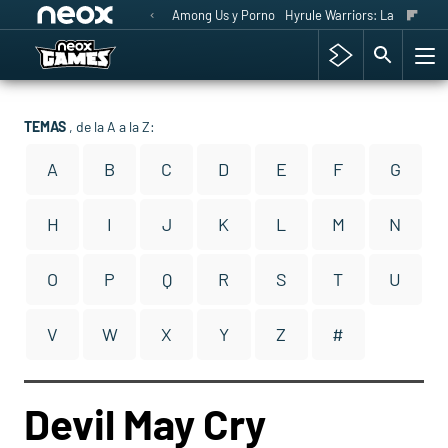
Among Us y Porno
Hyrule Warriors: La Era del 
TEMAS
, de la A a la Z:
A
B
C
D
E
F
G
H
I
J
K
L
M
N
O
P
Q
R
S
T
U
V
W
X
Y
Z
#
Devil May Cry