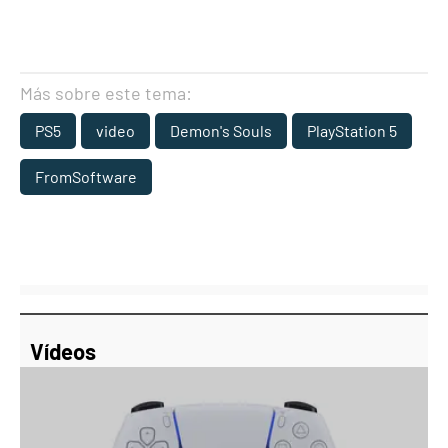
Más sobre este tema:
PS5
video
Demon's Souls
PlayStation 5
FromSoftware
Vídeos