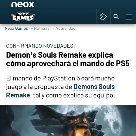
Among Us y Porno
Hyrule Warriors: La Era del Cataclismo
Neox Games
» Noticias
» Actualidad
TGA Tercera gala
Super Mario cafetería oficial
CONFIRMANDO NOVEDADES
Demon’s Souls Remake explica
Cyberpunk 2077
cómo aprovechará el mando de PS5
Hyrule Warriors
Asia peculiar tradición
El mando de PlayStation 5 dará mucho
juego a la propuesta de
Demons Souls
Remake
, tal y como explica su equipo.