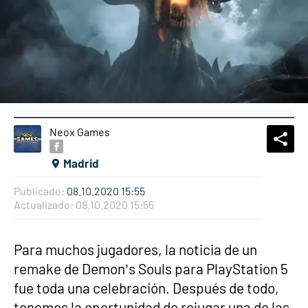
Neox Games
What
Comp
Madrid
Publicado:
08.10.2020 15:55
Actualizado:
08.10.2020 15:55
Para muchos jugadores, la noticia de un
remake de Demon’s Souls para PlayStation 5
fue toda una celebración. Después de todo,
tenemos la oportunidad de rejugar una de las