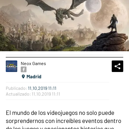
Neox Games
What
Comp
Madrid
Publicado:
11.10.2019 11:11
Actualizado:
11.10.2019 11:11
El mundo de los videojuegos no solo puede
sorprendernos con increíbles eventos dentro
de los juegos y apasionantes historias que