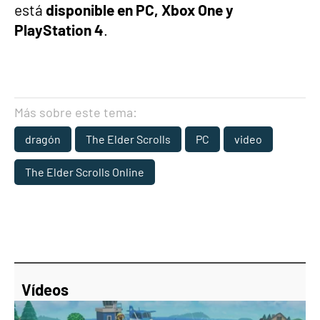
está
disponible en PC, Xbox One y
PlayStation 4
.
Más sobre este tema:
dragón
The Elder Scrolls
PC
video
The Elder Scrolls Online
Vídeos