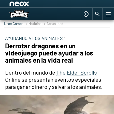
Among Us y Porno
Hyrule Warriors: La Era del Cataclismo
Neox Games
» Noticias
» Actualidad
TGA Tercera gala
Super Mario cafetería oficial
AYUDANDO A LOS ANIMALES
Derrotar dragones en un
Cyberpunk 2077
videojuego puede ayudar a los
Hyrule Warriors
animales en la vida real
Asia peculiar tradición
Dentro del mundo de
The Elder Scrolls
Online se presentan eventos especiales
para ganar dinero y salvar a los animales.