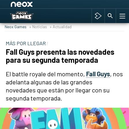
Among Us y Porno
Hyrule Warriors: La Era del Cataclismo
Neox Games
» Noticias
» Actualidad
TGA Tercera gala
Super Mario cafetería oficial
MÁS POR LLEGAR
Fall Guys presenta las novedades
Cyberpunk 2077
para su segunda temporada
Hyrule Warriors
Asia peculiar tradición
El battle royale del momento,
Fall Guys
, nos
adelanta algunas de las grandes
novedades que están por llegar con su
segunda temporada.