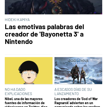
HIDEKI KAMIYA
Las emotivas palabras del
creador de 'Bayonetta 3' a
Nintendo
NO HA DADO
A ESCASOS DÍAS DE SU
EXPLICACIONES
LANZAMIENTO
Nibel, una de las mayores
Los creadores de 'God of War
fuentes de información de
Ragnarok' advierten en un
videojuegos en Twitter, dice
comunicado sobre los spoílers