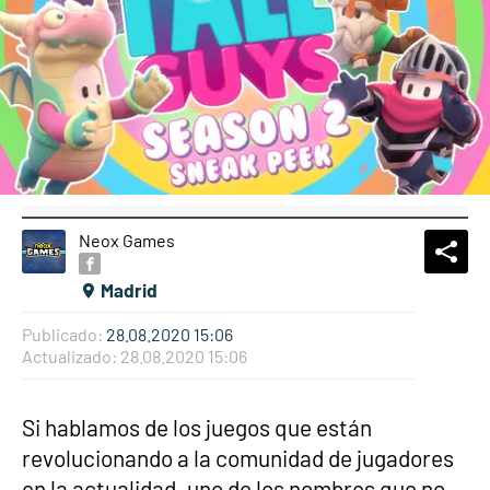
Neox Games
What
Comp
Madrid
Publicado:
28.08.2020 15:06
Actualizado:
28.08.2020 15:06
Si hablamos de los juegos que están
revolucionando a la comunidad de jugadores
en la actualidad, uno de los nombres que no