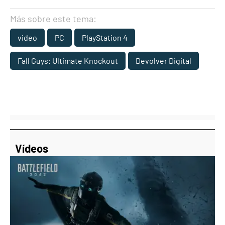
Más sobre este tema:
video
PC
PlayStation 4
Fall Guys: Ultimate Knockout
Devolver Digital
Vídeos