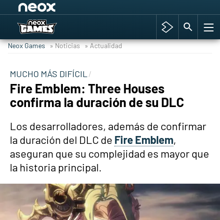
Among Us y Porno
Hyrule Warriors: La Era del Cataclismo
Neox Games
» Noticias
» Actualidad
TGA Tercera gala
Super Mario cafetería oficial
MUCHO MÁS DIFÍCIL
Fire Emblem: Three Houses
Cyberpunk 2077
confirma la duración de su DLC
Hyrule Warriors
Asia peculiar tradición
Los desarrolladores, además de confirmar
la duración del DLC de
Fire Emblem
,
aseguran que su complejidad es mayor que
la historia principal.