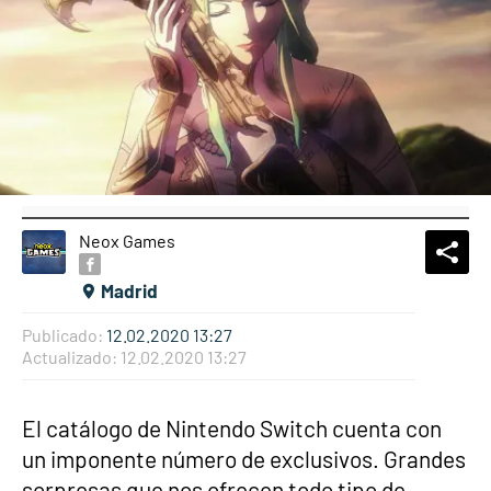
Neox Games
What
Comp
Madrid
Publicado:
12.02.2020 13:27
Actualizado:
12.02.2020 13:27
El catálogo de Nintendo Switch cuenta con
un imponente número de exclusivos. Grandes
sorpresas que nos ofrecen todo tipo de