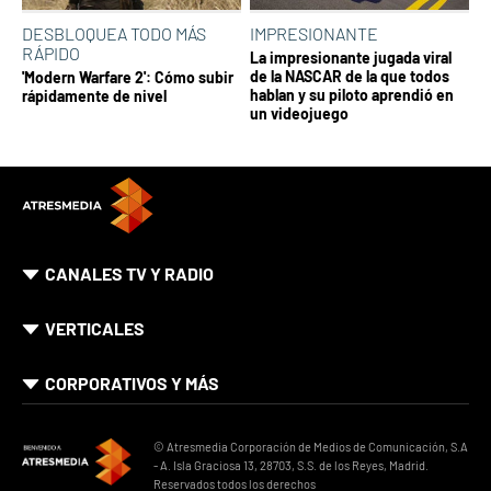
DESBLOQUEA TODO MÁS
IMPRESIONANTE
RÁPIDO
La impresionante jugada viral
de la NASCAR de la que todos
'Modern Warfare 2': Cómo subir
hablan y su piloto aprendió en
rápidamente de nivel
un videojuego
CANALES TV Y RADIO
VERTICALES
CORPORATIVOS Y MÁS
© Atresmedia Corporación de Medios de Comunicación, S.A
- A. Isla Graciosa 13, 28703, S.S. de los Reyes, Madrid.
Reservados todos los derechos