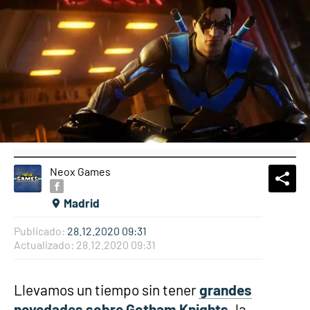
Neox Games
What
Comp
Madrid
Publicado:
28.12.2020 09:31
Actualizado:
28.12.2020 09:31
Llevamos un tiempo sin tener
grandes
novedades sobre Gotham Knights
, la