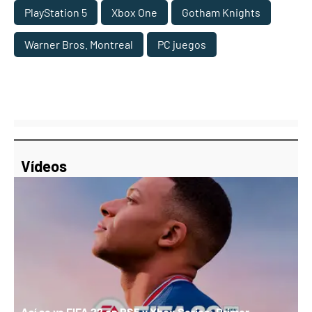
PlayStation 5
Xbox One
Gotham Knights
Warner Bros. Montreal
PC juegos
Vídeos
Así se ve FIFA 22 en PS5 y Xbox Series: Primer