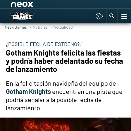
Among Us y Porno
Hyrule Warriors: La Era del Cataclismo
Neox Games
» Noticias
» Actualidad
TGA Tercera gala
Super Mario cafetería oficial
¿POSIBLE FECHA DE ESTRENO?
Gotham Knights felicita las fiestas
Cyberpunk 2077
y podría haber adelantado su fecha
Hyrule Warriors
de lanzamiento
Asia peculiar tradición
En la felicitación navideña del equipo de
Gotham Knights
encuentran una pista que
podría señalar a la posible fecha de
lanzamiento.