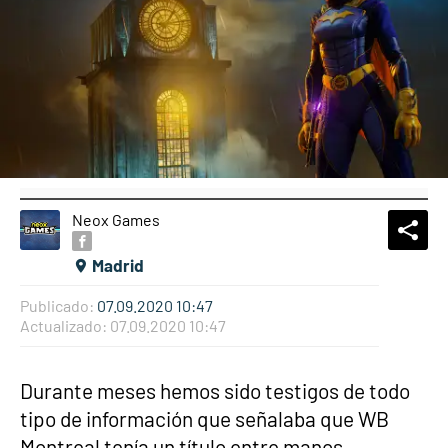
Neox Games
What
Comp
Madrid
Publicado:
07.09.2020 10:47
Actualizado:
07.09.2020 10:47
Durante meses hemos sido testigos de todo
tipo de información que señalaba que WB
Montreal tenía un título entre manos