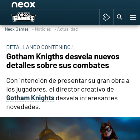
Among Us y Porno
Hyrule Warriors: La Era del Cataclismo
Neox Games
» Noticias
» Actualidad
TGA Tercera gala
Super Mario cafetería oficial
DETALLANDO CONTENIDO
Gotham Knigths desvela nuevos
Cyberpunk 2077
detalles sobre sus combates
Hyrule Warriors
Asia peculiar tradición
Con intención de presentar su gran obra a
los jugadores, el director creativo de
Gotham Knights
desvela interesantes
novedades.