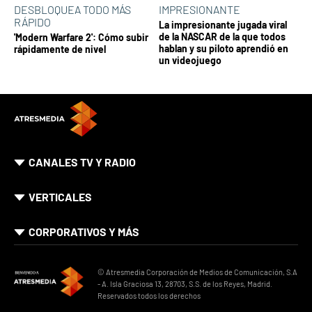
DESBLOQUEA TODO MÁS
IMPRESIONANTE
RÁPIDO
La impresionante jugada viral
de la NASCAR de la que todos
'Modern Warfare 2': Cómo subir
hablan y su piloto aprendió en
rápidamente de nivel
un videojuego
CANALES TV Y RADIO
VERTICALES
CORPORATIVOS Y MÁS
© Atresmedia Corporación de Medios de Comunicación, S.A
- A. Isla Graciosa 13, 28703, S.S. de los Reyes, Madrid.
Reservados todos los derechos