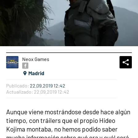
Neox Games
What
Comp
Madrid
Publicado:
22.09.2019 12:42
Actualizado:
22.09.2019 12:42
Aunque viene mostrándose desde hace algún
tiempo, con tráilers que el propio Hideo
Kojima montaba, no hemos podido saber
mucha información sobre qué era y cuál será