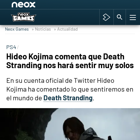
Among Us y Porno
Hyrule Warriors: La Era del Cataclismo
Neox Games
» Noticias
» Actualidad
TGA Tercera gala
Super Mario cafetería oficial
PS4
Hideo Kojima comenta que Death
Cyberpunk 2077
Stranding nos hará sentir muy solos
Hyrule Warriors
Asia peculiar tradición
En su cuenta oficial de Twitter Hideo
Kojima ha comentado lo que sentiremos en
el mundo de
Death Stranding
.