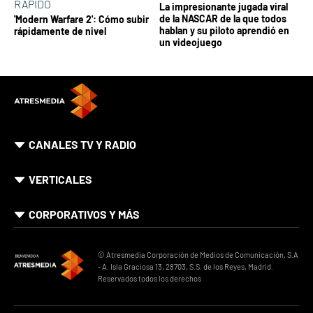
RÁPIDO
La impresionante jugada viral
de la NASCAR de la que todos
'Modern Warfare 2': Cómo subir
hablan y su piloto aprendió en
rápidamente de nivel
un videojuego
CANALES TV Y RADIO
VERTICALES
CORPORATIVOS Y MÁS
© Atresmedia Corporación de Medios de Comunicación, S.A
- A. Isla Graciosa 13, 28703, S.S. de los Reyes, Madrid.
Reservados todos los derechos