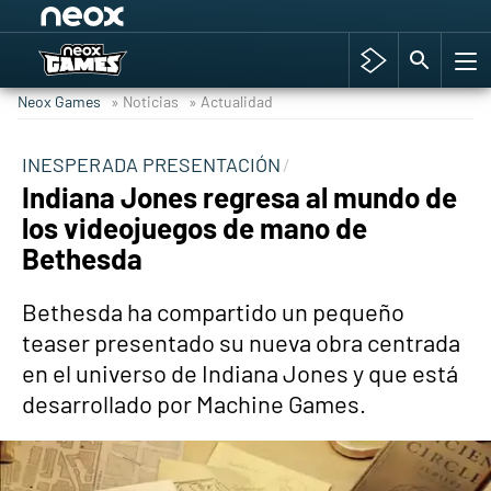
Among Us y Porno
Hyrule Warriors: La Era del Cataclismo
Neox Games
» Noticias
» Actualidad
TGA Tercera gala
Super Mario cafetería oficial
INESPERADA PRESENTACIÓN
Indiana Jones regresa al mundo de
Cyberpunk 2077
los videojuegos de mano de
Hyrule Warriors
Bethesda
Asia peculiar tradición
Bethesda ha compartido un pequeño
teaser presentado su nueva obra centrada
en el universo de Indiana Jones y que está
desarrollado por Machine Games.