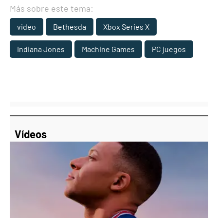
Más sobre este tema:
video
Bethesda
Xbox Series X
Indiana Jones
Machine Games
PC juegos
Vídeos