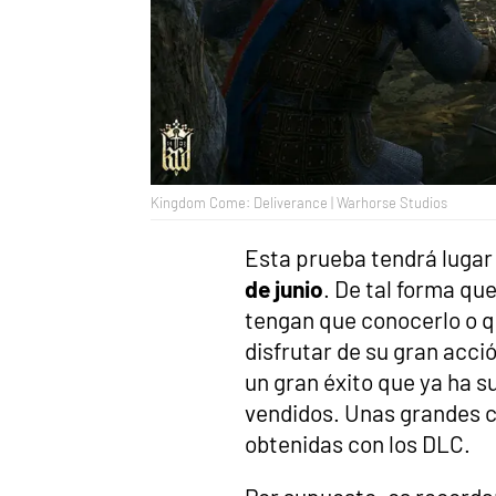
Kingdom Come: Deliverance | Warhorse Studios
Esta prueba tendrá luga
de junio
. De tal forma qu
tengan que conocerlo o q
disfrutar de su gran acci
un gran éxito que ya ha s
vendidos. Unas grandes ci
obtenidas con los DLC.