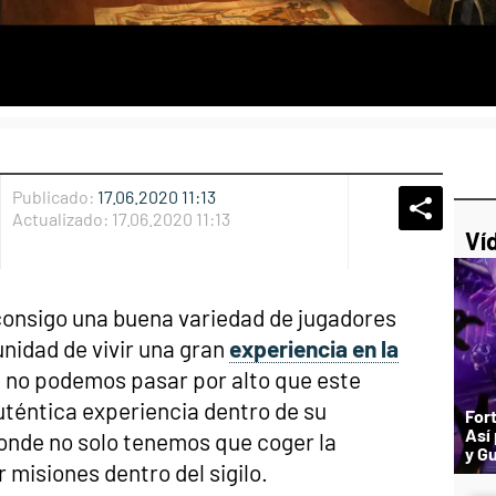
Publicado:
17.06.2020 11:13
Whatsap
Compart
Fac
Actualizado:
17.06.2020 11:13
Ví
 consigo una buena variedad de jugadores
unidad de vivir una gran
experiencia en la
 no podemos pasar por alto que este
auténtica experiencia dentro de su
Fort
Así
onde no solo tenemos que coger la
y Gu
 misiones dentro del sigilo.