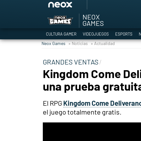
NEOX
Among Us y Porno
GAMES
Hyrule Warriors: L
CULTURA GAMER
VIDEOJUEGOS
ESPORTS
N
TGA Tercera gala
Neox Games
» Noticias
» Actualidad
Super Mario cafeter
Cyberpunk 2077
GRANDES VENTAS
Hyrule Warriors
Kingdom Come Deli
Asia peculiar tradi
una prueba gratuit
El RPG
Kingdom Come Deliveran
el juego totalmente gratis.