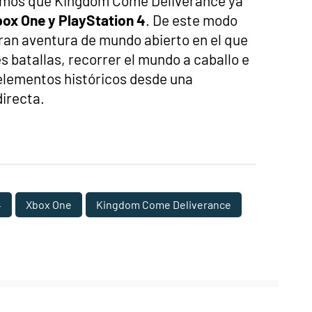
amos que Kingdom Come Deliverance ya
box One y PlayStation 4
. De este modo
gran aventura de mundo abierto en el que
s batallas, recorrer el mundo a caballo e
elementos históricos desde una
irecta.
4
Xbox One
Kingdom Come Deliverance