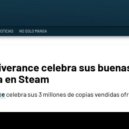
a Era del Cataclismo
OTICIAS
NO SOLO MANGA
ía oficial
verance celebra sus buenas
ción
a en Steam
ce
celebra sus 3 millones de copias vendidas of