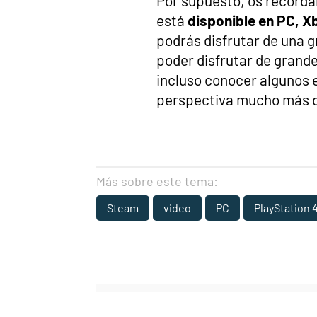
Por supuesto, os record
está
disponible en PC, X
podrás disfrutar de una 
poder disfrutar de grande
incluso conocer algunos 
perspectiva mucho más d
Más sobre este tema:
Steam
video
PC
PlayStation 