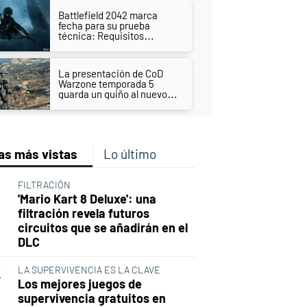
Battlefield 2042 marca
fecha para su prueba
técnica: Requisitos
técnicos y pasos para
anotarse
La presentación de CoD
Warzone temporada 5
guarda un guiño al nuevo
Call of Duty
as más vistas
Lo último
FILTRACIÓN
'Mario Kart 8 Deluxe': una
filtración revela futuros
circuitos que se añadirán en el
DLC
LA SUPERVIVENCIA ES LA CLAVE
Los mejores juegos de
supervivencia gratuitos en