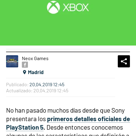
Neox Games
What
Comp
Madrid
Publicado:
20.04.2019 12:45
Actualizado:
20.04.2019 12:45
No han pasado muchos días desde que Sony
presentara los
primeros detalles oficiales de
PlayStation 5
.
Desde entonces conocemos
algunas de las características que definirán a