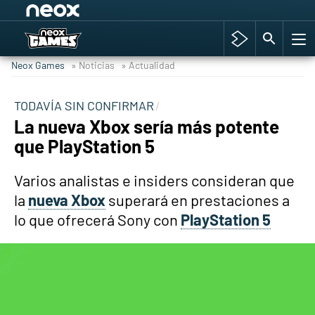
Among Us y Porno
Hyrule Warriors: La Era del Cataclismo
Neox Games
» Noticias
» Actualidad
TGA Tercera gala
Super Mario cafetería oficial
TODAVÍA SIN CONFIRMAR
La nueva Xbox sería más potente
Cyberpunk 2077
que PlayStation 5
Hyrule Warriors
Asia peculiar tradición
Varios analistas e insiders consideran que
la
nueva Xbox
superará en prestaciones a
lo que ofrecerá Sony con
PlayStation 5