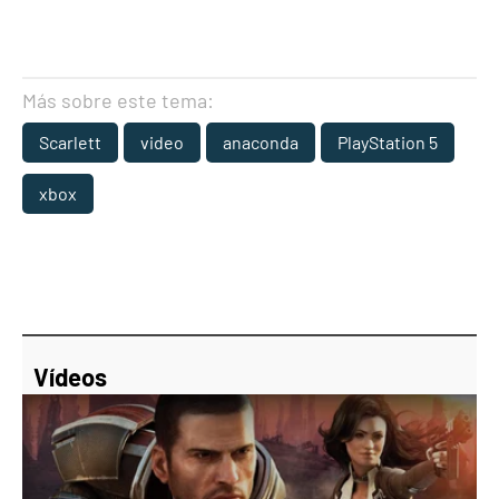
Más sobre este tema:
Scarlett
video
anaconda
PlayStation 5
xbox
Vídeos